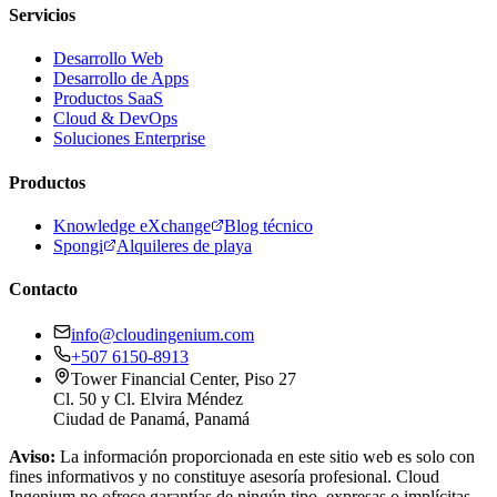
Servicios
Desarrollo Web
Desarrollo de Apps
Productos SaaS
Cloud & DevOps
Soluciones Enterprise
Productos
Knowledge eXchange
Blog técnico
Spongi
Alquileres de playa
Contacto
info@cloudingenium.com
+507 6150-8913
Tower Financial Center, Piso 27
Cl. 50 y Cl. Elvira Méndez
Ciudad de Panamá, Panamá
Aviso:
La información proporcionada en este sitio web es solo con
fines informativos y no constituye asesoría profesional. Cloud
Ingenium no ofrece garantías de ningún tipo, expresas o implícitas,