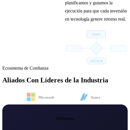
planificamos y guiamos la
ejecución para que cada inversión
en tecnología genere retorno real.
START
LAUNCH
Ecosistema de Confianza
Aliados Con
Líderes de la Industria
e
Microsoft
Azure
Hablemos